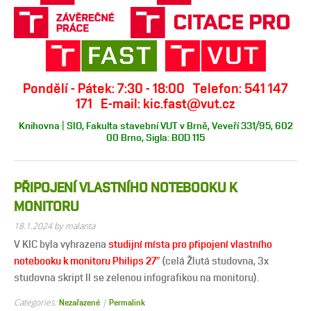
Pondělí - Pátek: 7:30 - 18:00 Telefon: 541 147
171 E-mail: kic.fast@vut.cz
Knihovna | SIO, Fakulta stavební VUT v Brně, Veveří 331/95, 602
00 Brno, Sigla: BOD 115
PŘIPOJENÍ VLASTNÍHO NOTEBOOKU K
MONITORU
18.1.2024
by malanta
V KIC byla vyhrazena
studijní místa pro připojení vlastního
notebooku k monitoru Philips 27″
(celá Žlutá studovna, 3x
studovna skript II se zelenou infografikou na monitoru).
Categories:
|
Nezařazené
Permalink