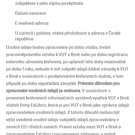
subjektem v jeho zájmu poskytnuta
Datum narození
E-mailová adresa
U cizinců i pohlaví, státní příslušnost a adresa v České
republice
Osobní údaje budou zpracovány po dobu studia, trvání
pracovněprávního vztahu k VUT v Brně nebo po dobu registrace
externího uživatele knihovny, po uplynutí této doby maximálně
po dobu 1 roku, nebude-li mít subjekt údajů žádné závazky k VUT
v Brně v souvislosti s poskytováním knihovních služeb, v tom
případě po dobu vypořádání závazků.
Právním důvodem pro
zpracování osobních údajů je smlouva
. V souvislosti s
provozem knihovních informačních systémů využívá VUT v Brně
služeb firmy ExLibris, která je pro VUT v Brně jako správce údajů
zpracovatelem osobních údajů. Z tohoto důvodů mohou být
výše uvedené osobní údaje subjektů údajů zpracovávány v
zemích EU i třetích zemích. Právní vztahy mezi VUT v Brně a
zpracovatelem ExLibris jsou upraveny smlouvou, v jejímž