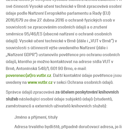
své činnosti Vysoké učení technické v Brně zpracovává osobní
údaje podle Nařízení Evropského parlamentu a Rady (EU)
2016/679 ze dne 27. dubna 2016 o ochraně fyzických osob v
souvislosti se zpracováním osobních údajů a o zrušení
směrnice 95/46/ES (obecné nařízení o ochraně osobních
údajů). Vysoké učení technické v Brně (dále i „VUT v Brně“) v
souvislosti s účinností výše uvedeného Nařízení (dále i
„Nařízení GDPR“) ustanovilo pověřence pro ochranu osobních
údajů, kterého je možno kontaktovat na adrese sídla VUT v
Brně, Antonínská 548/1, 601 90 Brno, e-mail:
poverenec(at)ro.vutbr.cz
. Další kontaktní údaje pověřence jsou
uvedeny na
www.vutbr.cz
v sekci Ochrana osobních údajů.
Správce údajů zpracovává
za účelem poskytování knihovních
služeb
následující osobní údaje subjektů údajů (studentů,
zaměstnanců a externích uživatelů knihovních služeb):
Jméno a příjmení, tituly
Adresa trvalého bydliště, případně doručovací adresa, je-li