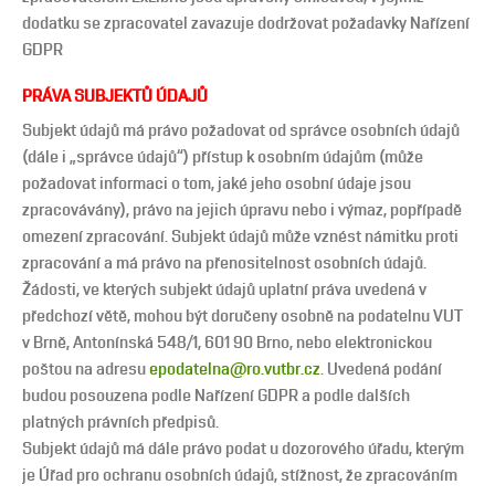
dodatku se zpracovatel zavazuje dodržovat požadavky Nařízení
GDPR
PRÁVA SUBJEKTŮ ÚDAJŮ
Subjekt údajů má právo požadovat od správce osobních údajů
(dále i „správce údajů“) přístup k osobním údajům (může
požadovat informaci o tom, jaké jeho osobní údaje jsou
zpracovávány), právo na jejich úpravu nebo i výmaz, popřípadě
omezení zpracování. Subjekt údajů může vznést námitku proti
zpracování a má právo na přenositelnost osobních údajů.
Žádosti, ve kterých subjekt údajů uplatní práva uvedená v
předchozí větě, mohou být doručeny osobně na podatelnu VUT
v Brně, Antonínská 548/1, 601 90 Brno, nebo elektronickou
poštou na adresu
epodatelna@ro.vutbr.cz
. Uvedená podání
budou posouzena podle Nařízení GDPR a podle dalších
platných právních předpisů.
Subjekt údajů má dále právo podat u dozorového úřadu, kterým
je Úřad pro ochranu osobních údajů, stížnost, že zpracováním