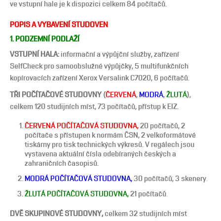
ve vstupní hale je k dispozici celkem 84 počítačů.
POPIS A VYBAVENÍ STUDOVEN
1. PODZEMNÍ PODLAŽÍ
VSTUPNÍ HALA:
informační a výpůjční služby, zařízení
SelfCheck pro samoobslužné výpůjčky, 5 multifunkčních
kopírovacích zařízení Xerox Versalink C7020, 6 počítačů.
TŘI POČÍTAČOVÉ STUDOVNY
(
ČERVENÁ
,
MODRÁ
,
ŽLUTÁ
),
celkem 120 studijních míst, 73 počítačů, přístup k EIZ.
ČERVENÁ POČÍTAČOVÁ STUDOVNA,
20 počítačů, 2
počítače s přístupen k normám ČSN, 2 velkoformátové
tiskárny pro tisk technických výkresů. V regálech jsou
vystavena aktuální čísla odebíraných českých a
zahraničních časopisů.
.
MODRÁ POČÍTAČOVÁ STUDOVNA,
30 počítačů, 3 skenery
.
ŽLUTÁ POČÍTAČOVÁ STUDOVNA,
21 počítačů
DVĚ SKUPINOVÉ STUDOVNY,
celkem 32 studijních míst