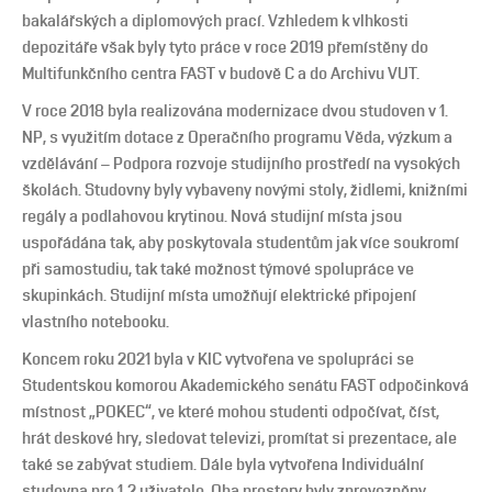
bakalářských a diplomových prací. Vzhledem k vlhkosti
depozitáře však byly tyto práce v roce 2019 přemístěny do
Multifunkčního centra FAST v budově C a do Archivu VUT.
V roce 2018 byla realizována modernizace dvou studoven v 1.
NP, s využitím dotace z Operačního programu Věda, výzkum a
vzdělávání – Podpora rozvoje studijního prostředí na vysokých
školách. Studovny byly vybaveny novými stoly, židlemi, knižními
regály a podlahovou krytinou. Nová studijní místa jsou
uspořádána tak, aby poskytovala studentům jak více soukromí
při samostudiu, tak také možnost týmové spolupráce ve
skupinkách. Studijní místa umožňují elektrické připojení
vlastního notebooku.
Koncem roku 2021 byla v KIC vytvořena ve spolupráci se
Studentskou komorou Akademického senátu FAST odpočinková
místnost „POKEC“, ve které mohou studenti odpočívat, číst,
hrát deskové hry, sledovat televizi, promítat si prezentace, ale
také se zabývat studiem. Dále byla vytvořena Individuální
studovna pro 1-2 uživatele. Oba prostory byly zprovozněny