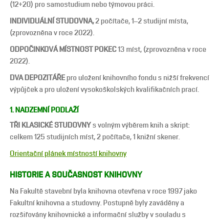
(12+20) pro samostudium nebo týmovou práci.
INDIVIDUÁLNÍ STUDOVNA,
2 počítače, 1–2 studijní místa,
(zprovozněna v roce 2022).
ODPOČINKOVÁ MÍSTNOST POKEC
13 míst, (zprovozněna v roce
2022).
DVA DEPOZITÁŘE
pro uložení knihovního fondu s nižší frekvencí
výpůjček a pro uložení vysokoškolských kvalifikačních prací.
1. NADZEMNÍ PODLAŽÍ
TŘI KLASICKÉ STUDOVNY
s volným výběrem knih a skript:
celkem 125 studijních míst, 2 počítače, 1 knižní skener.
Orientační plánek místností knihovny
HISTORIE A SOUČASNOST KNIHOVNY
Na Fakultě stavební byla knihovna otevřena v roce 1997 jako
Fakultní knihovna a studovny. Postupně byly zaváděny a
rozšiřovány knihovnické a informační služby v souladu s