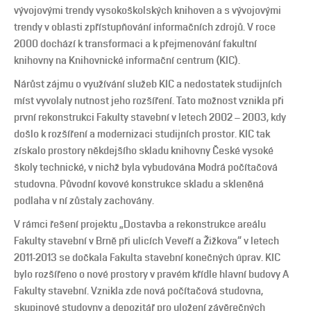
vývojovými trendy vysokoškolských knihoven a s vývojovými
trendy v oblasti zpřístupňování informačních zdrojů. V roce
2000 dochází k transformaci a k přejmenování fakultní
knihovny na Knihovnické informační centrum (KIC).
Nárůst zájmu o využívání služeb KIC a nedostatek studijních
míst vyvolaly nutnost jeho rozšíření. Tato možnost vznikla při
první rekonstrukci Fakulty stavební v letech 2002 – 2003, kdy
došlo k rozšíření a modernizaci studijních prostor. KIC tak
získalo prostory někdejšího skladu knihovny České vysoké
školy technické, v nichž byla vybudována Modrá počítačová
studovna. Původní kovové konstrukce skladu a skleněná
podlaha v ní zůstaly zachovány.
V rámci řešení projektu „Dostavba a rekonstrukce areálu
Fakulty stavební v Brně při ulicích Veveří a Žižkova“ v letech
2011-2013 se dočkala Fakulta stavební konečných úprav. KIC
bylo rozšířeno o nové prostory v pravém křídle hlavní budovy A
Fakulty stavební. Vznikla zde nová počítačová studovna,
skupinové studovny a depozitář pro uložení závěrečných