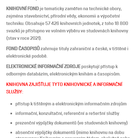
KNIHOVNÍ FOND
je tematicky zaměřen na technické obory,
zejména stavebnictví, přírodní vědy, ekonomii a výpočetní
techniku. Obsahuje 57 426 knihovních jednotek, z toho 18 800
svazků je přístupno ve volném výběru ve studovnách knihovny
(stav v roce 2021).
FOND ČASOPISŮ
zahrnuje tituly zahraniční a české, v tištěné i
elektronické podobě.
ELEKTRONICKÉ INFORMAČNÍ ZDROJE
poskytují přístup k
odborným databázím, elektronickým knihám a časopisům.
KNIHOVNA ZAJIŠŤUJE TYTO KNIHOVNICKÉ A INFORMAČNÍ
SLUŽBY:
přístup k tištěným a elektronickým informačním zdrojům
informační, konzultační, referenční a rešeršní služby
prezenční výpůjčky dokumentů (ve studovnách knihovny)
absenční výpůjčky dokumentů (mimo knihovnu na dobu