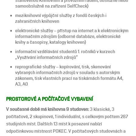
stanovenou Knihovním a provozním řádem, obslužně nebo
samoobslužně na zařízení SelfCheck)
meziknihovní výpůjční služby z fondů českých i
zahraničních knihoven
elektronické služby – přístup na internet a k elektronickým
informačním zdrojům (odborné databáze, elektronické
knihy a časopisy, katalogy knihoven)
informační vzdělávání studentů 1. ročníků v kurzech
„Využívání informačních zdrojů“
reprografické služby – kopírování, tisk, skenování
vybraných informačních zdrojů v souladu s autorským
zákonem, tisk vlastních prací na tiskárnách formátu A4,
A3, A0
PROSTOROVÉ A POČÍTAČOVÉ VYBAVENÍ
V současné době má knihovna 9 studoven:
3 klasické, 3
počítačové, 2 skupinové, 1 individuální, s celkovým počtem 287
studijních míst. Dalších 13 míst k posezení nabízí
odpočinkovou místnost POKEC. V počítačových studovnách a