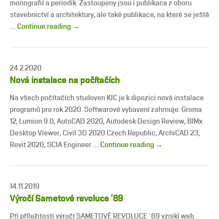
monografií a periodik. Zastoupeny jsou i publikace z oboru
stavebnictví a architektury, ale také publikace, na které se ještě
…
Continue reading
→
24.2.2020
Nová instalace na počítačích
Na všech počítačích studoven KIC je k dipozici nová instalace
programů pro rok 2020. Softwarové vybavení zahrnuje: Groma
12, Lumion 9.0, AutoCAD 2020, Autodesk Design Review, BIMx
Desktop Viewer, Civil 3D 2020 Czech Republic, ArchiCAD 23,
Revit 2020, SCIA Engineer …
Continue reading
→
14.11.2019
Výročí Sametové revoluce ’89
Při příležitosti výročí SAMETOVÉ REVOLUCE ´89 vznikl web