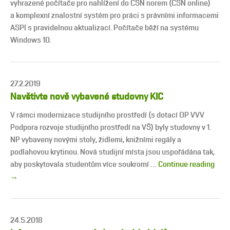
vyhrazené počítače pro nahlížení do ČSN norem (ČSN online)
a komplexní znalostní systém pro práci s právními informacemi
ASPI s pravidelnou aktualizací. Počítače běží na systému
Windows 10.
27.2.2019
Navštivte nově vybavené studovny KIC
V rámci modernizace studijního prostředí (s dotací OP VVV
Podpora rozvoje studijního prostředí na VŠ) byly studovny v 1.
NP vybaveny novými stoly, židlemi, knižními regály a
podlahovou krytinou. Nová studijní místa jsou uspořádána tak,
aby poskytovala studentům více soukromí …
Continue reading
→
24.5.2018