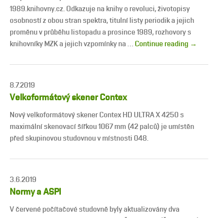
1989.knihovny.cz. Odkazuje na knihy o revoluci, životopisy
osobností z obou stran spektra, titulní listy periodik a jejich
proměnu v průběhu listopadu a prosince 1989, rozhovory s
knihovníky MZK a jejich vzpomínky na …
Continue reading
→
8.7.2019
Velkoformátový skener Contex
Nový velkoformátový skener Contex HD ULTRA X 4250 s
maximální skenovací šířkou 1067 mm (42 palců) je umístěn
před skupinovou studovnou v místnosti 048.
3.6.2019
Normy a ASPI
V červené počítačové studovně byly aktualizovány dva