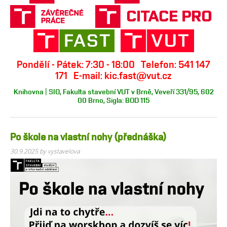
Pondělí - Pátek: 7:30 - 18:00 Telefon: 541 147
171 E-mail: kic.fast@vut.cz
Knihovna | SIO, Fakulta stavební VUT v Brně, Veveří 331/95, 602
00 Brno, Sigla: BOD 115
Po škole na vlastní nohy (přednáška)
30.9.2025
by vystavelova