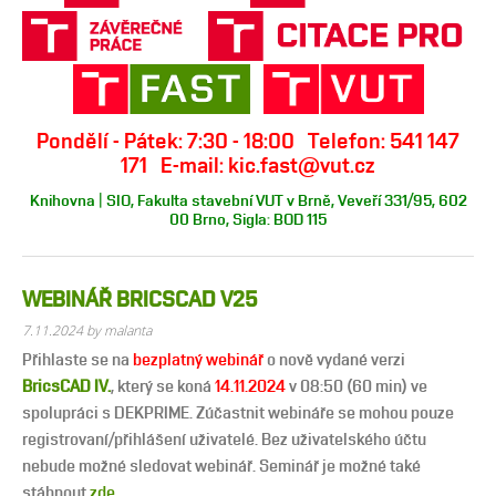
Pondělí - Pátek: 7:30 - 18:00 Telefon: 541 147
171 E-mail: kic.fast@vut.cz
Knihovna | SIO, Fakulta stavební VUT v Brně, Veveří 331/95, 602
00 Brno, Sigla: BOD 115
WEBINÁŘ BRICSCAD V25
7.11.2024
by malanta
Přihlaste se na
bezplatný webinář
o nově vydané verzi
BricsCAD IV.
, který se koná
14.11.2024
v 08:50 (60 min) ve
spolupráci s DEKPRIME. Zúčastnit webináře se mohou pouze
registrovaní/přihlášení uživatelé. Bez uživatelského účtu
nebude možné sledovat webinář. Seminář je možné také
stáhnout
zde.