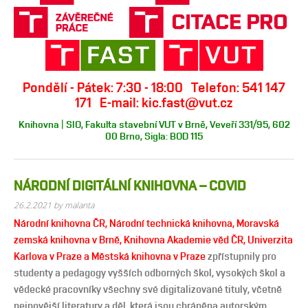
Pondělí - Pátek: 7:30 - 18:00 Telefon: 541 147
171 E-mail: kic.fast@vut.cz
Knihovna | SIO, Fakulta stavební VUT v Brně, Veveří 331/95, 602
00 Brno, Sigla: BOD 115
NÁRODNÍ DIGITÁLNÍ KNIHOVNA – COVID
26.2.2021
by malanta
Národní knihovna ČR, Národní technická knihovna, Moravská
zemská knihovna v Brně, Knihovna Akademie věd ČR, Univerzita
Karlova v Praze a Městská knihovna v Praze
zpřístupnily pro
studenty a pedagogy vyšších odborných škol, vysokých škol a
vědecké pracovníky všechny své digitalizované tituly, včetně
nejnovější literatury a děl, která jsou chráněna autorským