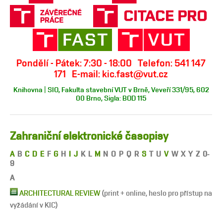
Pondělí - Pátek: 7:30 - 18:00 Telefon: 541 147
171 E-mail: kic.fast@vut.cz
Knihovna | SIO, Fakulta stavební VUT v Brně, Veveří 331/95, 602
00 Brno, Sigla: BOD 115
Zahraniční elektronické časopisy
A
B
C
D
E
F
G
H
I
J
K L
M
N O P Q R
S
T U
V
W X Y Z 0-
9
A
ARCHITECTURAL REVIEW
(print + online, heslo pro přístup na
vyžádání v KIC)