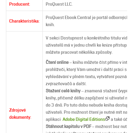
Producent:
ProQuest LLC.
ProQuest Ebook Central je portál odborných e
Charakteristika:
knih.
V sekci Dostupnost u konkrétního titulu vidíte,
uživatelů má v jednu chvíli ke knize přístup. S
můžete pracovat několika způsoby.
Čtení online
– knihu můžete číst přímo v inte
prohlížeči, který Vám umožní i další práci s t
vyhledávání v plném textu, vytváření poznáme
zvýrazňovačů a další.
Stažení celé knihy
– znamená stažení (vypůjče
knihy, přičemž délku zapůjčení si uživatel může
do 3 dnů. Po tuto dobu nebude kniha dostupn
Zdrojové
uživateli. Pro možnost čtení je nutné mít nai
dokumenty:
aplikaci
Adobe Digital Editions
a také účet
Stáhnout kapitolu v PDF
– možnost bez nutnos