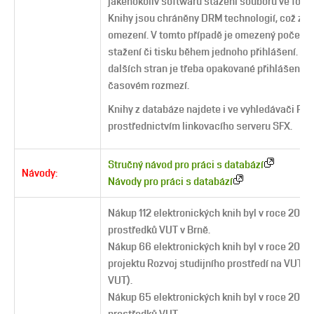
jakéhokoliv softwaru stažení souboru ve form
Knihy jsou chráněny DRM technologií, což zn
omezení. V tomto případě je omezený počet st
stažení či tisku během jednoho přihlášení. Pro
dalších stran je třeba opakované přihlášení v
časovém rozmezí.
Knihy z databáze najdete i ve vyhledávači Pri
prostřednictvím linkovacího serveru SFX.
Stručný návod pro práci s databází
Návody:
Návody pro práci s databází
Nákup 112 elektronických knih byl v roce 2018
prostředků VUT v Brně.
Nákup 66 elektronických knih byl v roce 2018
projektu Rozvoj studijního prostředí na VUT 
VUT).
Nákup 65 elektronických knih byl v roce 2019 
prostředků VUT.