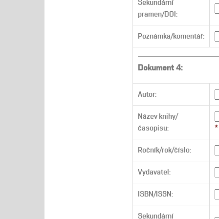
Sekundární
pramen/DOI:
Poznámka/komentář:
Dokument 4:
Autor:
Název knihy/
časopisu:
*
Ročník/rok/číslo:
Vydavatel:
ISBN/ISSN:
Sekundární