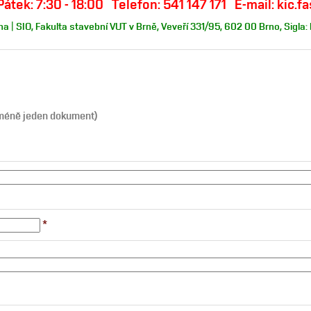
Pátek: 7:30 - 18:00 Telefon: 541 147 171 E-mail: kic.
a | SIO, Fakulta stavební VUT v Brně, Veveří 331/95, 602 00 Brno, Sigla:
jméně jeden dokument)
*