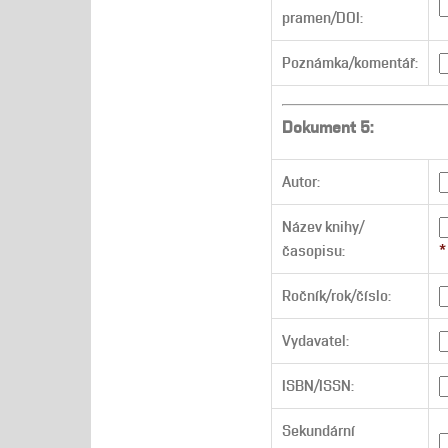
pramen/DOI:
Poznámka/komentář:
Dokument 5:
Autor:
Název knihy/
časopisu:
*
Ročník/rok/číslo:
Vydavatel:
ISBN/ISSN:
Sekundární