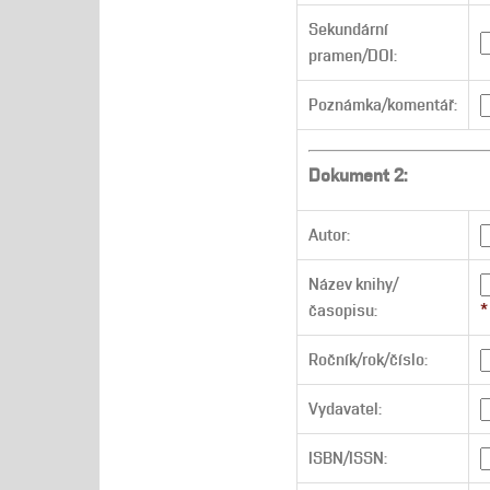
Sekundární
pramen/DOI:
Poznámka/komentář:
Dokument 2:
Autor:
Název knihy/
časopisu:
*
Ročník/rok/číslo:
Vydavatel:
ISBN/ISSN: