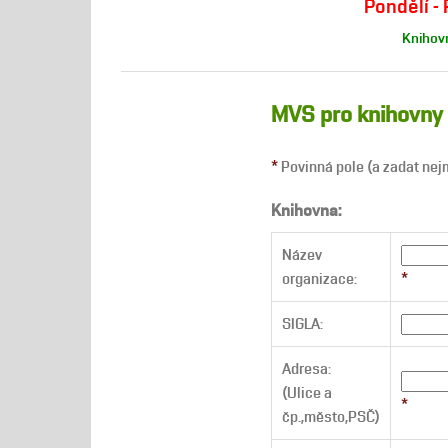
Pondělí - 
Knihovn
MVS pro knihovny
*
Povinná pole (a zadat ne
Knihovna:
Název
organizace:
*
SIGLA:
Adresa:
(Ulice a
*
čp.,město,PSČ)