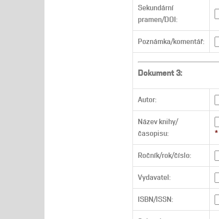
Sekundární
pramen/DOI:
Poznámka/komentář:
Dokument 3:
Autor:
Název knihy/
časopisu:
*
Ročník/rok/číslo:
Vydavatel:
ISBN/ISSN: