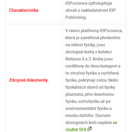
IOPscience zpřístupňuje
Charakteristika:
obsah z nakladatelství IOP
Publishing
V rámci platformy IOPscience,
která je zaměřená především
na oblast fyziky, jsou
dostupné knihy z kolekcí
Release 2 a 3. Knihy jsou
rozděleny do dvou kategorií a
to stručná fyzika a rozšířená
Zdrojové dokumenty:
fyzika, pokrývají celou škálu
fyzikálních oborů od fyziky
plazmatu, přes kvantovou
fyziku, astrofyziku až po
environmentální fyziku a
mnoho dalšího. Seznam
dostupných knih najdete
ve
službě SFX
.