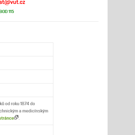
fast@vut.cz
 BOD 115
ků od roku 1874 do
technickým a medicínským
 stránce
.