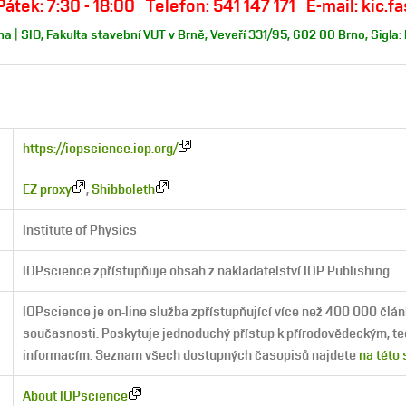
Pátek: 7:30 - 18:00 Telefon: 541 147 171 E-mail: kic.
a | SIO, Fakulta stavební VUT v Brně, Veveří 331/95, 602 00 Brno, Sigla:
https://iopscience.iop.org/
EZ proxy
,
Shibboleth
Institute of Physics
IOPscience zpřístupňuje obsah z nakladatelství IOP Publishing
IOPscience je on-line služba zpřístupňující více než 400 000 člán
současnosti. Poskytuje jednoduchý přístup k přírodovědeckým, 
informacím. Seznam všech dostupných časopisů najdete
na této
About IOPscience