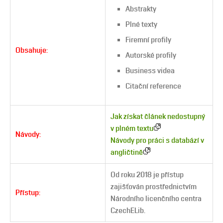
Abstrakty
Plné texty
Firemní profily
Obsahuje:
Autorské profily
Business videa
Citační reference
Jak získat článek nedostupný
v plném textu
Návody:
Návody pro práci s databází v
angličtině
Od roku 2018 je přístup
zajišťován prostřednictvím
Přístup:
Národního licenčního centra
CzechELib.