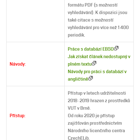
formátu PDF (s možností
vyhledávání). K dispozici jsou
také citace s možností
vyhledávání pro více než 1 400
periodik.
Práce s databází EBSO
Jak získat článek nedostupný v
Návody:
plném textu
Návody pro práci s databází v
angličtině
Přístup v letech udržitelnosti
–
2018
2019 hrazen z prostředků
VUT v Brně.
Přístup:
Od roku 2020 je přístup
zajišťován prostřednictvím
Národního licenčního centra
CzechELib.