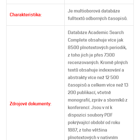
Je multioborová databáze
Charakteristika:
fulltextů odborných časopisů.
Databáze Academic Search
Complete obsahuje více jak
8500 plnotextových periodik,
z toho jich je přes 7300
recenzovaných. Kromě plných
textů obsahuje indexování a
abstrakty více než 12 500
časopisů a celkem více než 13
200 publikací, včetně
monografií, zpráv a sborníků z
Zdrojové dokumenty:
konferencí. Jsou v ní k
dispozici soubory PDF
pokrývající období od roku
1887, z toho většina
plnotextových v nativním