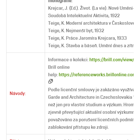
monografie:
Krejcar, J. (Ed.). Život. (La vie). Nové Umĕni-K
Soudobá Intelektuelní Aktivita, 1922
Teige, K. Moderní architektura v Českosloven
Teige, K. Nejmenší byt, 1932
Teige, K. Práce Jaromíra Krejcara, 1933
Teige, K. Stavba a báseň. Umĕní dnes a zítra. 
Informace o kolekci:
https://brill.com/view/d
Brill online
help:
https://referenceworks.brillonline.com/
Podle licenční smlouvy je zakázáno využívat 
Návody:
Garde and Architecture in Czechoslovakia 190
než jen pro vlastní studium a výzkum. Hromad
zjevně převyšující aktuální osobní výzkumnou
považováno za porušení licenčních podmínek 
zablokování přístupu ke zdroji.