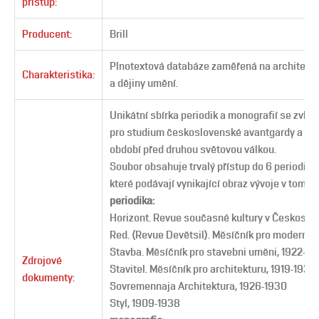
přístup:
Producent:
Brill
Plnotextová databáze zaměřená na architektur
Charakteristika:
a dějiny umění.
Unikátní sbírka periodik a monografií se zvl
pro studium československé avantgardy a arc
období před druhou světovou válkou.
Soubor obsahuje trvalý přístup do 6 periodik a
které podávají vynikající obraz vývoje v tomto
periodika:
Horizont. Revue současné kultury v Českoslov
Red. (Revue Devĕtsil). Mĕsíčník pro moderní ku
Stavba. Mĕsíčník pro stavebni umĕni, 1922-1
Zdrojové
Stavitel. Mĕsíčník pro architekturu, 1919-1938
dokumenty:
Sovremennaja Architektura, 1926-1930
Styl, 1909-1938